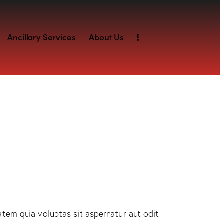
Ancillary Services
About Us
tem quia voluptas sit aspernatur aut odit