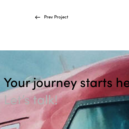
Prev Project
Your journey starts he
Let’s talk!