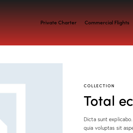
Private Charter
Commercial Flights
COLLECTION
Total ec
Dicta sunt explicab
quia voluptas sit asp