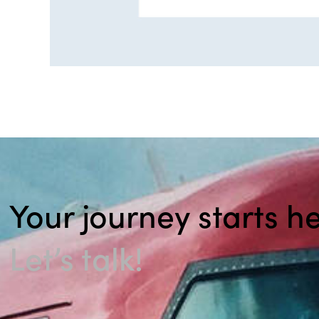
Your journey starts he
Let’s talk!