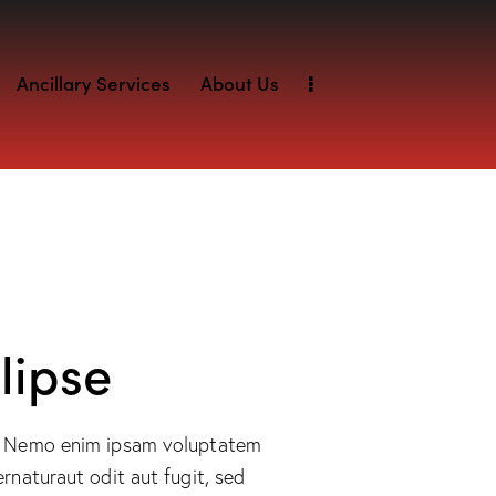
Ancillary Services
About Us
lipse
o. Nemo enim ipsam voluptatem
ernaturaut odit aut fugit, sed