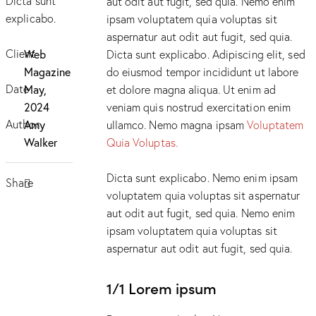
Dicta sunt
aut odit aut fugit, sed quia. Nemo enim
explicabo.
ipsam voluptatem quia voluptas sit
aspernatur aut odit aut fugit, sed quia.
Client
Web
Dicta sunt explicabo. Adipiscing elit, sed
Magazine
do eiusmod tempor incididunt ut labore
Date
May,
et dolore magna aliqua. Ut enim ad
2024
veniam quis nostrud exercitation enim
Author
Amy
ullamco. Nemo magna ipsam
Voluptatem
Walker
Quia Voluptas.
Dicta sunt explicabo. Nemo enim ipsam
Share
voluptatem quia voluptas sit aspernatur
aut odit aut fugit, sed quia. Nemo enim
ipsam voluptatem quia voluptas sit
aspernatur aut odit aut fugit, sed quia.
1/1 Lorem ipsum