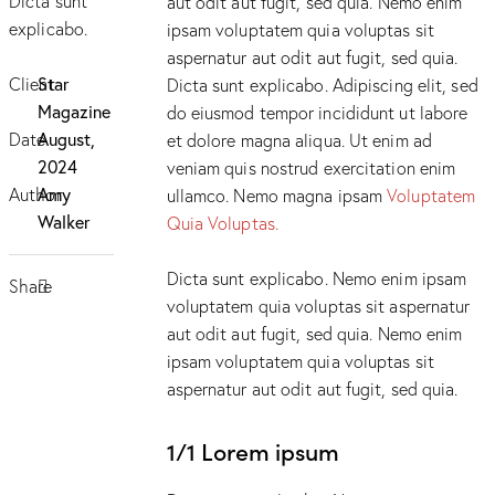
Dicta sunt
aut odit aut fugit, sed quia. Nemo enim
explicabo.
ipsam voluptatem quia voluptas sit
aspernatur aut odit aut fugit, sed quia.
Client
Star
Dicta sunt explicabo. Adipiscing elit, sed
Magazine
do eiusmod tempor incididunt ut labore
Date
August,
et dolore magna aliqua. Ut enim ad
2024
veniam quis nostrud exercitation enim
Author
Amy
ullamco. Nemo magna ipsam
Voluptatem
Walker
Quia Voluptas.
Dicta sunt explicabo. Nemo enim ipsam
Share
voluptatem quia voluptas sit aspernatur
aut odit aut fugit, sed quia. Nemo enim
ipsam voluptatem quia voluptas sit
aspernatur aut odit aut fugit, sed quia.
1/1 Lorem ipsum